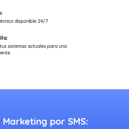
o:
écnico disponible 24/7
lla:
tus sistemas actuales para una
iente.
l Marketing por SMS: